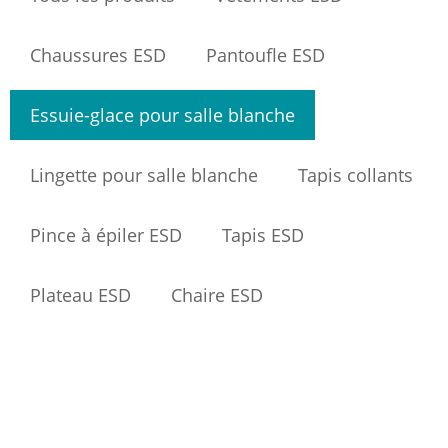
Chaussures ESD
Pantoufle ESD
Essuie-glace pour salle blanche
Lingette pour salle blanche
Tapis collants
Pince à épiler ESD
Tapis ESD
Plateau ESD
Chaire ESD