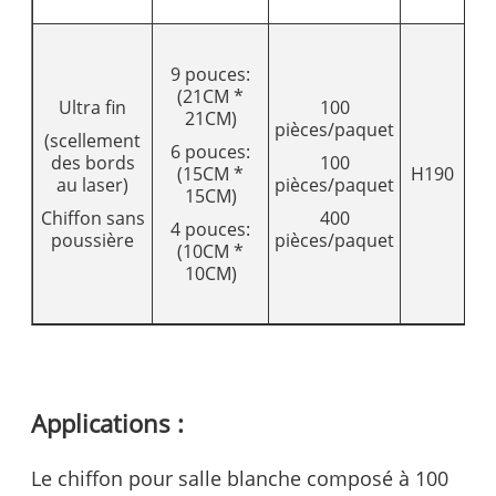
9 pouces:
(21CM *
Ultra fin
100
21CM)
pièces/paquet
(scellement
6 pouces:
des bords
100
(15CM *
H190
2
au laser)
pièces/paquet
15CM)
Chiffon sans
400
4 pouces:
poussière
pièces/paquet
(10CM *
10CM)
Applications :
Le chiffon pour salle blanche composé à 100