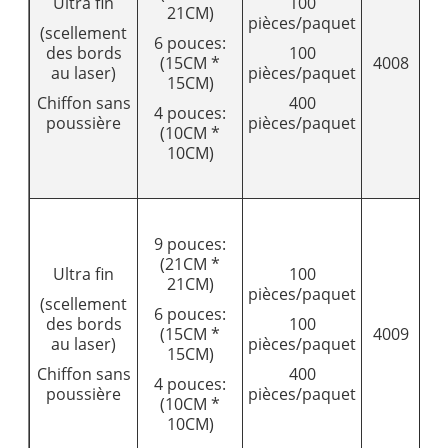
Ultra fin
100
21CM)
pièces/paquet
(scellement
6 pouces:
des bords
100
(15CM *
4008
1
au laser)
pièces/paquet
15CM)
Chiffon sans
400
4 pouces:
poussière
pièces/paquet
(10CM *
10CM)
9 pouces:
(21CM *
Ultra fin
100
21CM)
pièces/paquet
(scellement
6 pouces:
des bords
100
(15CM *
4009
1
au laser)
pièces/paquet
15CM)
Chiffon sans
400
4 pouces:
poussière
pièces/paquet
(10CM *
10CM)