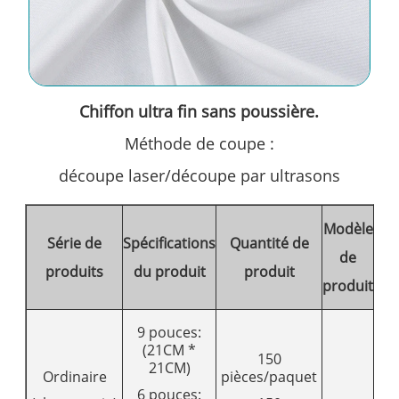
Chiffon ultra fin sans poussière.
Méthode de coupe :
découpe laser/découpe par ultrasons
Modèle
Po
Série de
Spécifications
Quantité de
de
produits
du produit
produit
produit
pro
9 pouces:
(21CM *
150
21CM)
Ordinaire
pièces/paquet
6 pouces: