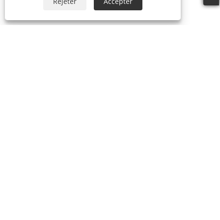
Rejeter
Accepter
+86-769-87989708
dgdgxld@163.com
Copyright © 2024 Dongguan Xin Lida Anti-Static Products
Co., Ltd. Tous droits réservés.