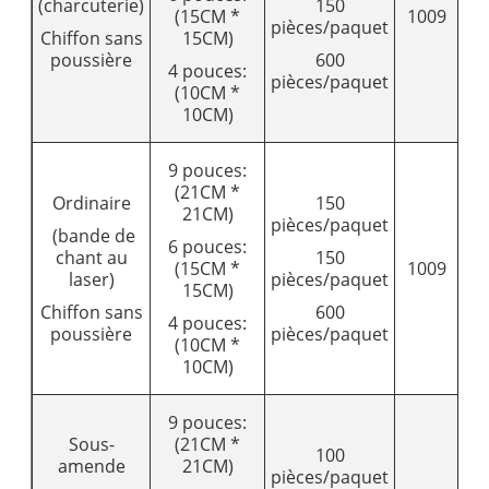
(charcuterie)
150
(15CM *
1009
1
pièces/paquet
Chiffon sans
15CM)
poussière
600
4 pouces:
pièces/paquet
(10CM *
10CM)
9 pouces:
(21CM *
Ordinaire
150
21CM)
pièces/paquet
(bande de
6 pouces:
chant au
150
(15CM *
1009
1
laser)
pièces/paquet
15CM)
Chiffon sans
600
4 pouces:
poussière
pièces/paquet
(10CM *
10CM)
9 pouces:
Sous-
(21CM *
100
amende
21CM)
pièces/paquet