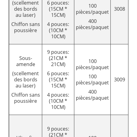
(scellement
6 pouces:
100
des bords
(15CM *
3008
9
pièces/paquet
au laser)
15CM)
400
Chiffon sans
4 pouces:
pièces/paquet
poussière
(10CM *
10CM)
9 pouces:
Sous-
(21CM *
100
amende
21CM)
pièces/paquet
(scellement
6 pouces:
100
des bords
(15CM *
3009
1
pièces/paquet
au laser)
15CM)
400
Chiffon sans
4 pouces:
pièces/paquet
poussière
(10CM *
10CM)
9 pouces:
(21CM *